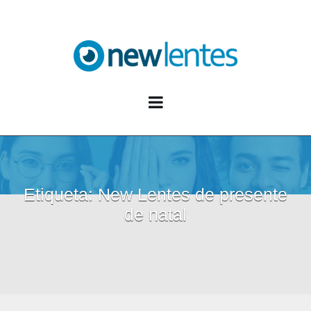
Blog NewLentes
Etiqueta:
New Lentes de presente
de natal