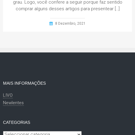
grau. Logo, você confere a seguir porque faz sentido
comprar alguns desses artigos para presentear […]
8 Dezembro, 2021
MAIS INFORMAÇÕES
LIVO
Newlentes
CATEGORIAS
Categorias