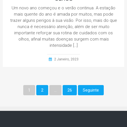
Um novo ano começou e o verão continua. A estação
mais quente do ano é amada por muitos, mas pode
trazer alguns perigos à sua visão. Por isso, mais do que
nunca é necessário atenção, além de ser muito
importante reforçar sua rotina de cuidados com os
olhos, afinal muitas doenças surgem com mais
intensidade […]
2 Janeiro, 2023
Navegação
1
2
…
26
Seguinte
de
artigos