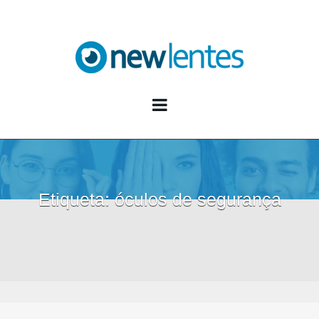
Blog NewLentes
Etiqueta:
óculos de segurança