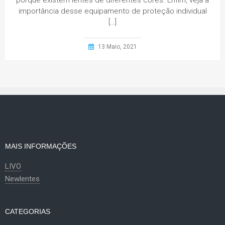
porque existem lentes de diferentes cores. Enfim, veja a
importância desse equipamento de proteção individual
[…]
13 Maio, 2021
MAIS INFORMAÇÕES
LIVO
Newlentes
CATEGORIAS