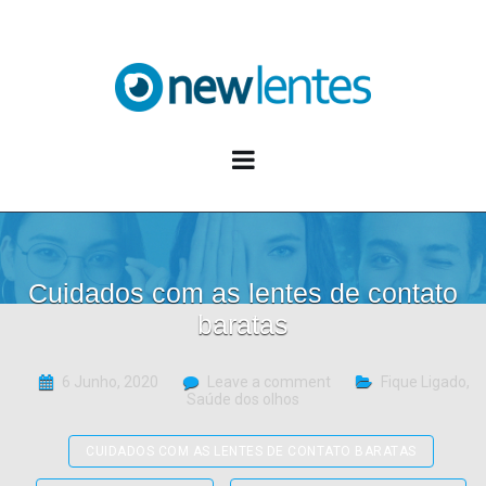
Blog NewLentes
Cuidados com as lentes de contato
baratas
6 Junho, 2020
Leave a comment
Fique Ligado
,
Saúde dos olhos
CUIDADOS COM AS LENTES DE CONTATO BARATAS