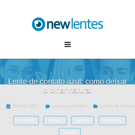
Blog NewLentes
Lente de contato azul: como deixar
o olhar natural
28 Abril, 2021
Leave a comment
Lentes de contato
COMPRA
LENTES
MARCA
MATERIAL
OLHAR