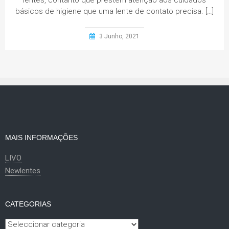
lentes, contanto que prestem atenção aos cuidados
básicos de higiene que uma lente de contato precisa. […]
3 Junho, 2021
MAIS INFORMAÇÕES
LIVO
Newlentes
CATEGORIAS
Categorias