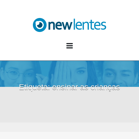
Blog NewLentes
Etiqueta:
ensinar as crianças