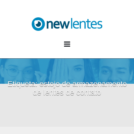
Blog NewLentes
Etiqueta:
estojo de armazenamento
de lentes de contato