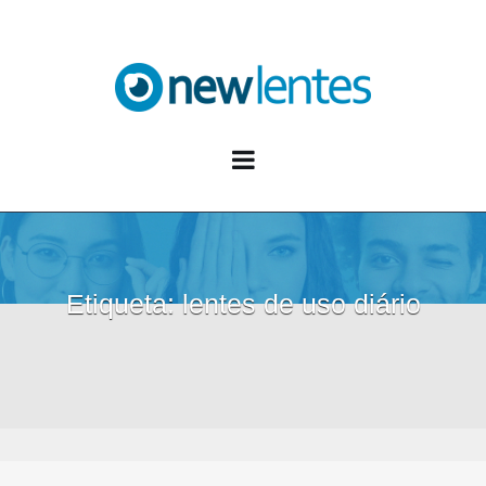
Blog NewLentes
Etiqueta:
lentes de uso diário