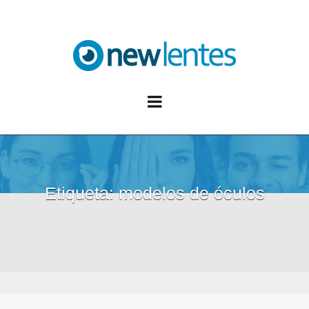
Blog NewLentes
Etiqueta:
modelos de óculos