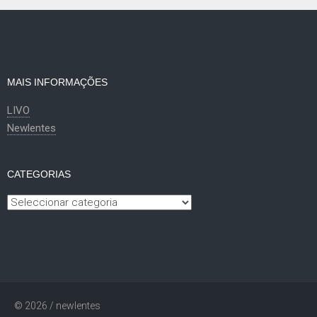
artigos
MAIS INFORMAÇÕES
LIVO
Newlentes
CATEGORIAS
Categorias
© 2026 / newlentes