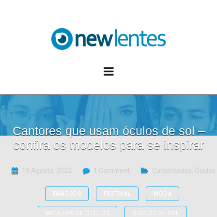
Blog NewLentes
Cantores que usam óculos de sol –
confira os modelos para se inspirar
19 Agosto, 2022
1 Comment
Curiosidades
,
Óculos
FAMOSOS
FESTIVAL
MODA
MODELOS DE ÓCULOS
ÓCULOS DE SOL