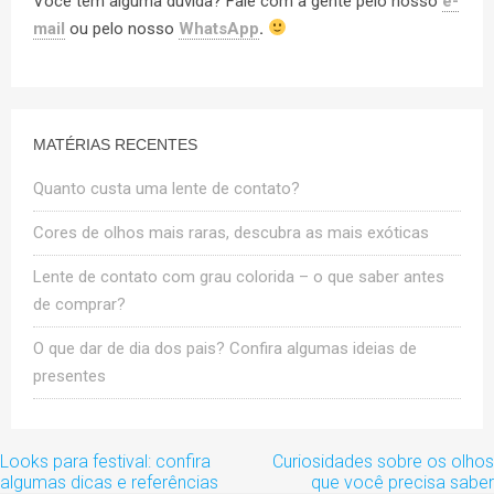
Você tem alguma dúvida? Fale com a gente pelo nosso
e-
mail
ou pelo nosso
WhatsApp
.
MATÉRIAS RECENTES
Quanto custa uma lente de contato?
Cores de olhos mais raras, descubra as mais exóticas
Lente de contato com grau colorida – o que saber antes
de comprar?
O que dar de dia dos pais? Confira algumas ideias de
presentes
Navegação
Looks para festival: confira
Curiosidades sobre os olhos
de
algumas dicas e referências
que você precisa saber