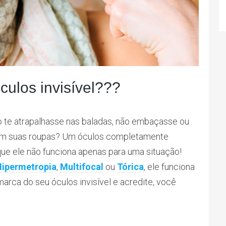
ulos invisível???
 te atrapalhasse nas baladas, não embaçasse ou
om suas roupas? Um óculos completamente
é que ele não funciona apenas para uma situação!
Hipermetropia
,
Multifocal
ou
Tórica
, ele funciona
marca do seu óculos invisível e acredite, você