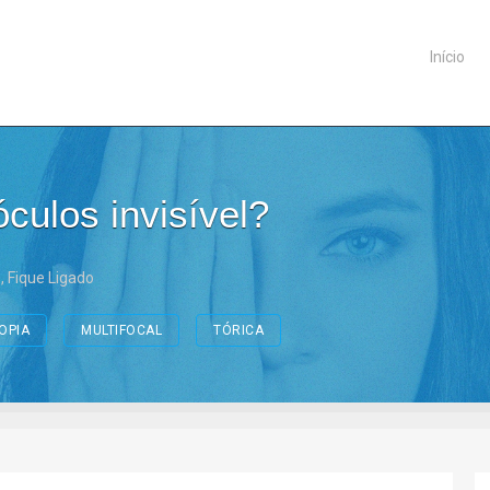
Início
culos invisível?
s
,
Fique Ligado
OPIA
MULTIFOCAL
TÓRICA