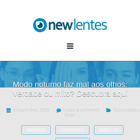
Blog NewLentes
Modo noturno faz mal aos olhos:
Verdade ou mito? Descubra aqui
9 Dezembro, 2020
Leave a comment
Curiosidades
,
Dicas
AMBIENTE
DISPOSITIVO
IMPACTOS