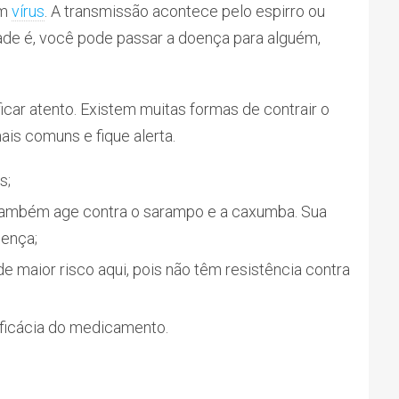
um
vírus
. A transmissão acontece pelo espirro ou
ade é, você pode passar a doença para alguém,
ficar atento. Existem muitas formas de contrair o
is comuns e fique alerta.
s;
la também age contra o sarampo e a caxumba. Sua
oença;
 maior risco aqui, pois não têm resistência contra
eficácia do medicamento.