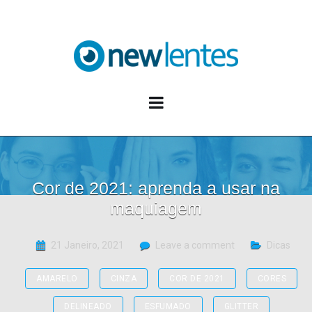
Blog NewLentes
Cor de 2021: aprenda a usar na
maquiagem
21 Janeiro, 2021
Leave a comment
Dicas
AMARELO
CINZA
COR DE 2021
CORES
DELINEADO
ESFUMADO
GLITTER