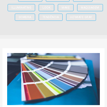
ILLUMINATING
LOOK
MAKE
MAQUIAGEM
SOMBRA
TENDÊNCIA
ULTIMATE GRAY