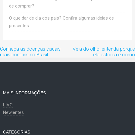
de comprar?
O que dar de dia dos pais? Confira algumas ideias de
presentes
Navegação
Conheça as doenças visuais
Veia do olho: entenda porque
de
mais comuns no Brasil
ela estoura e como
artigos
MAIS INFORMAÇÕES
LIVO
Newlentes
CATEGORIAS