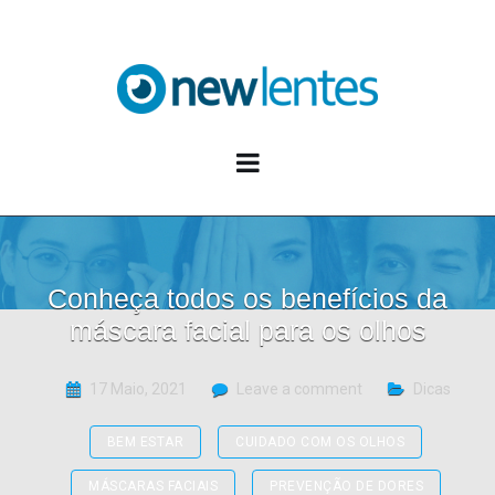
Blog NewLentes
Conheça todos os benefícios da
máscara facial para os olhos
17 Maio, 2021
Leave a comment
Dicas
BEM ESTAR
CUIDADO COM OS OLHOS
MÁSCARAS FACIAIS
PREVENÇÃO DE DORES