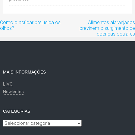
Navegação
Como o açúcar prejudica os
Alimentos alaranjados
de
olhos?
previnem o surgimento de
artigos
doenças oculares
MAIS INFORMAÇÕES
LIVO
Newlentes
CATEGORIAS
Categorias