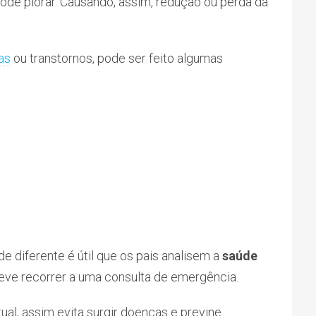
pode piorar. Causando, assim, redução ou perda da
as
ou transtornos, pode ser feito algumas
 diferente é útil que os pais analisem a
saúde
eve recorrer a uma consulta de emergência.
ual, assim evita surgir doenças e previne