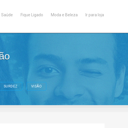
Saúde
Fique Ligado
Moda e Beleza
Ir para loja
ção
SURDEZ
VISÃO