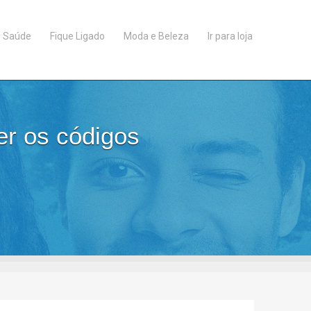
Saúde
Fique Ligado
Moda e Beleza
Ir para loja
er os códigos