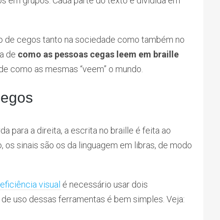
os em grupos. Cada parte do texto é dividida em
lusão de cegos tanto na sociedade como também no
ma de
como as pessoas cegas leem em braille
l de como as mesmas “veem” o mundo.
cegos
a para a direita, a escrita no braille é feita ao
to, os sinais são os da linguagem em libras, de modo
eficiência visual
é necessário usar dois
 de uso dessas ferramentas é bem simples. Veja: