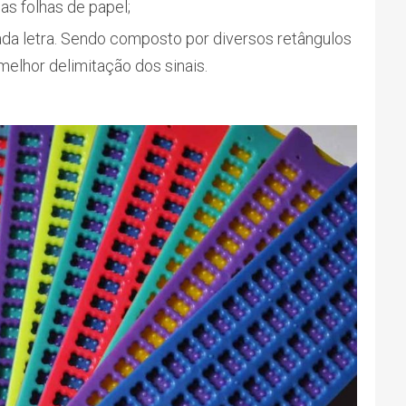
as folhas de papel;
ada letra. Sendo composto por diversos retângulos
melhor delimitação dos sinais.