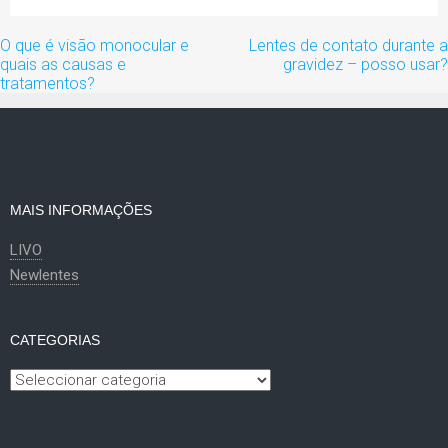
Navegação
O que é visão monocular e
Lentes de contato durante a
de
quais as causas e
gravidez – posso usar?
artigos
tratamentos?
MAIS INFORMAÇÕES
LIVO
Newlentes
CATEGORIAS
Categorias