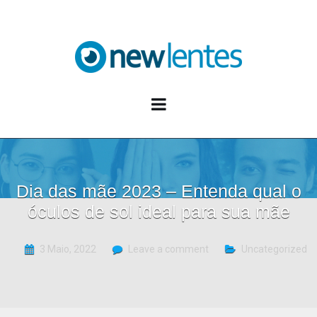
Blog NewLentes
Dia das mãe 2023 – Entenda qual o
óculos de sol ideal para sua mãe
3 Maio, 2022
Leave a comment
Uncategorized