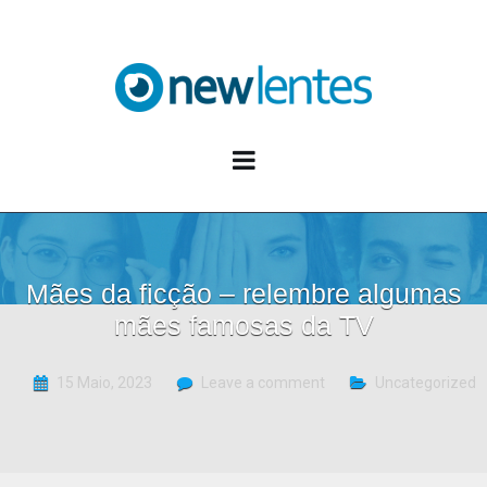
Blog NewLentes
Mães da ficção – relembre algumas
mães famosas da TV
15 Maio, 2023
Leave a comment
Uncategorized