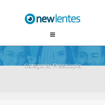
Blog NewLentes
Categoria:
Presbiopia