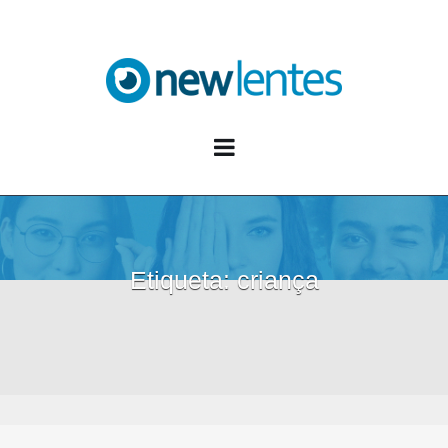
Blog NewLentes
Etiqueta:
criança