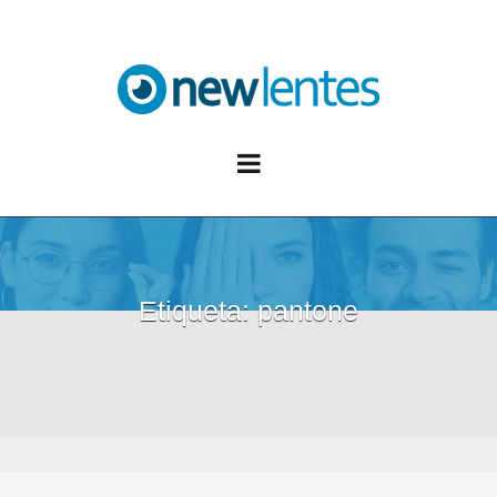
Blog NewLentes
Etiqueta:
pantone