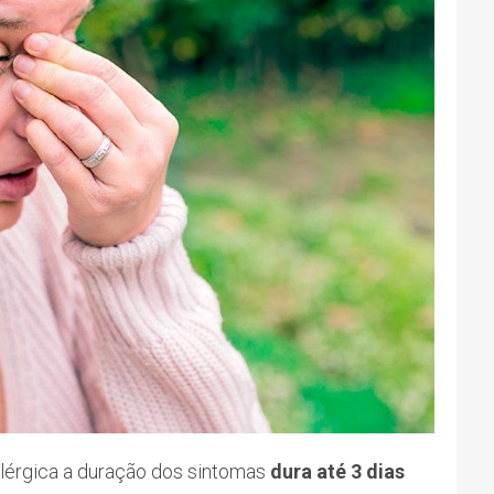
 alérgica a duração dos sintomas
dura até 3 dias