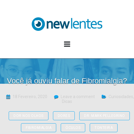
Blog NewLentes
Você já ouviu falar de Fibromialgia?
18 Fevereiro, 2020
Leave a comment
Curiosidades
,
Dicas
DOR NOS OLHOS
DORES
DR. MARK PELLEGRINO
FIBROMIALGIA
ÓCULOS
TONTEIRA