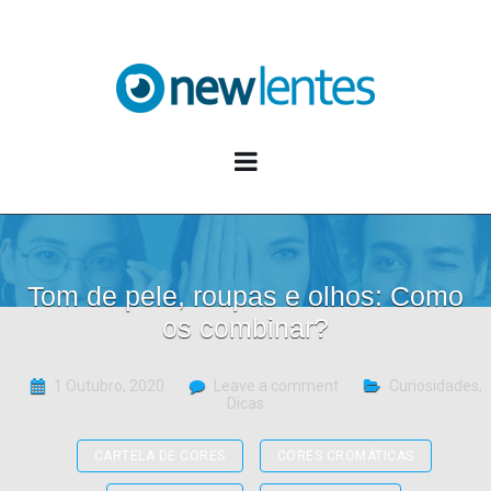
Blog NewLentes
Tom de pele, roupas e olhos: Como
os combinar?
1 Outubro, 2020
Leave a comment
Curiosidades
,
Dicas
CARTELA DE CORES
CORES CROMÁTICAS