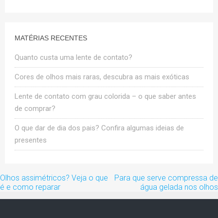
MATÉRIAS RECENTES
Quanto custa uma lente de contato?
Cores de olhos mais raras, descubra as mais exóticas
Lente de contato com grau colorida – o que saber antes
de comprar?
O que dar de dia dos pais? Confira algumas ideias de
presentes
Navegação
Olhos assimétricos? Veja o que
Para que serve compressa de
de
é e como reparar
água gelada nos olhos
artigos