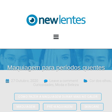
Blog NewLentes
Maquiagem para períodos quentes
27 Outubro, 2020
Leave a comment
Cor dos olhos
,
Curiosidades
,
Moda e Beleza
COMO FAZER A MAQUIAGEM DURAR MAIS NO CALOR
MAQUIAGEM
PRÉ-MAQUIAGEM
SKINCARE