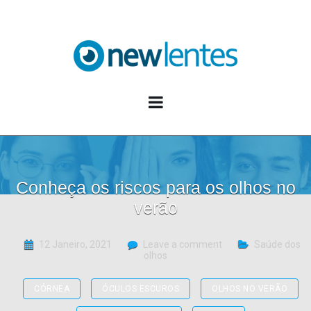
Blog NewLentes
Conheça os riscos para os olhos no
verão
12 Janeiro, 2021
Leave a comment
Saúde dos
olhos
CÓRNEA
ÓCULOS ESCUROS
OLHOS NO VERÃO