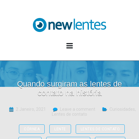
Blog NewLentes
Quando surgiram as lentes de
contato na história
2 Janeiro, 2021
Leave a comment
Curiosidades
,
Lentes de contato
CÓRNEA
LENTE
LENTES DE CONTATO