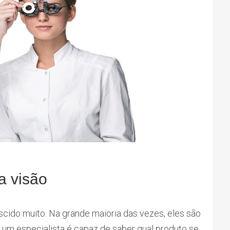
a visão
scido muito. Na grande maioria das vezes, eles são
ó um especialista é capaz de saber qual produto se