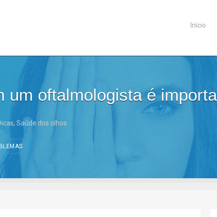
Início
m um oftalmologista é import
Dicas
,
Saúde dos olhos
BLEMAS