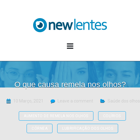
Blog NewLentes
O que causa remela nos olhos?
10 Março, 2021
Leave a comment
Saúde dos olhos
AUMENTO DE REMELA NOS OLHOS
COLÍRIOS
CÓRNEA
LUBRIFICAÇÃO DOS OLHOS