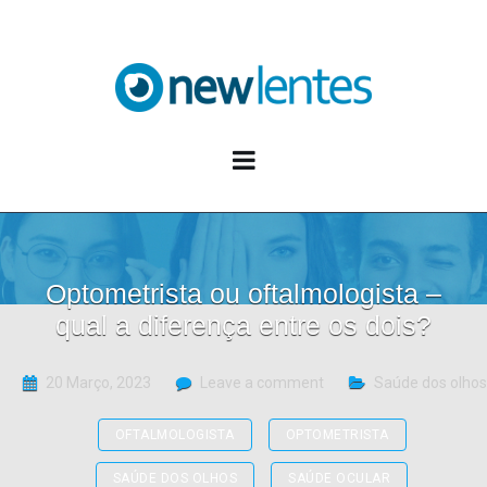
Blog NewLentes
Optometrista ou oftalmologista –
qual a diferença entre os dois?
20 Março, 2023
Leave a comment
Saúde dos olhos
OFTALMOLOGISTA
OPTOMETRISTA
SAÚDE DOS OLHOS
SAÚDE OCULAR