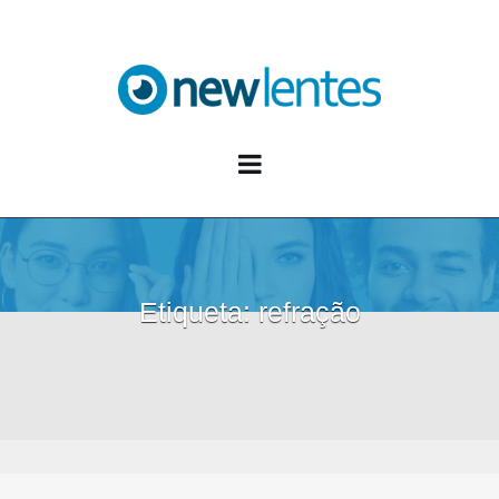
Blog NewLentes
Etiqueta:
refração