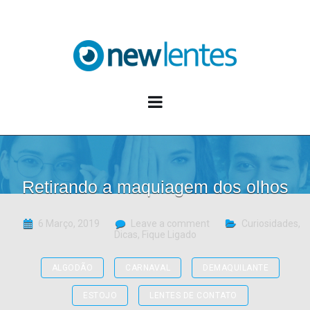
Blog NewLentes
Retirando a maquiagem dos olhos
6 Março, 2019
Leave a comment
Curiosidades
,
Dicas
,
Fique Ligado
ALGODÃO
CARNAVAL
DEMAQUILANTE
ESTOJO
LENTES DE CONTATO