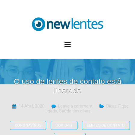
Blog NewLentes
O uso de lentes de contato está
liberado
14 Abril, 2020
Leave a comment
Dicas
,
Fique
Ligado
,
Saúde dos olhos
CORONAVÍRUS
COVID-19
LENTES DE CONTATO