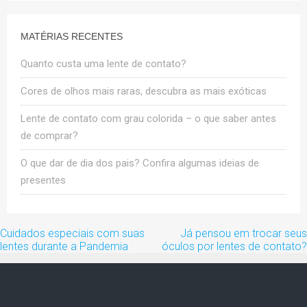
MATÉRIAS RECENTES
Quanto custa uma lente de contato?
Cores de olhos mais raras, descubra as mais exóticas
Lente de contato com grau colorida – o que saber antes
de comprar?
O que dar de dia dos pais? Confira algumas ideias de
presentes
Navegação
Cuidados especiais com suas
Já pensou em trocar seus
de
lentes durante a Pandemia
óculos por lentes de contato?
artigos