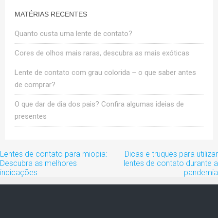
MATÉRIAS RECENTES
Quanto custa uma lente de contato?
Cores de olhos mais raras, descubra as mais exóticas
Lente de contato com grau colorida – o que saber antes
de comprar?
O que dar de dia dos pais? Confira algumas ideias de
presentes
Navegação
Lentes de contato para miopia:
Dicas e truques para utilizar
de
Descubra as melhores
lentes de contato durante a
artigos
indicações
pandemia