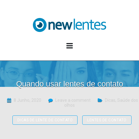
Blog NewLentes
Quando usar lentes de contato
8 Junho, 2020
Leave a comment
Dicas
,
Saúde dos
olhos
DICAS DE LENTE DE CONTATO
LENTES DE CONTATO