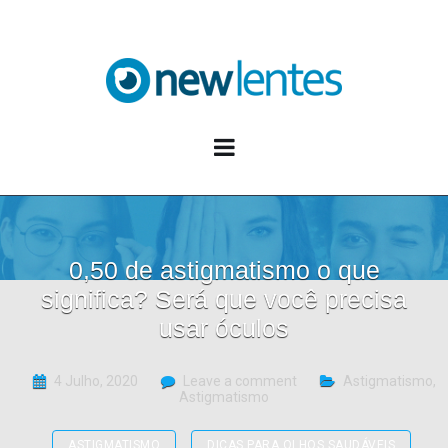
Blog NewLentes
0,50 de astigmatismo o que
significa? Será que você precisa
usar óculos
4 Julho, 2020
Leave a comment
Astigmatismo
,
Astigmatismo
ASTIGMATISMO
DICAS PARA OLHOS SAUDÁVEIS