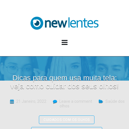
Blog NewLentes
Dicas para quem usa muita tela:
veja como cuidar dos seus olhos!
21 Janeiro, 2022
Leave a comment
Saúde dos
olhos
CUIDADOS COM OS OLHOS