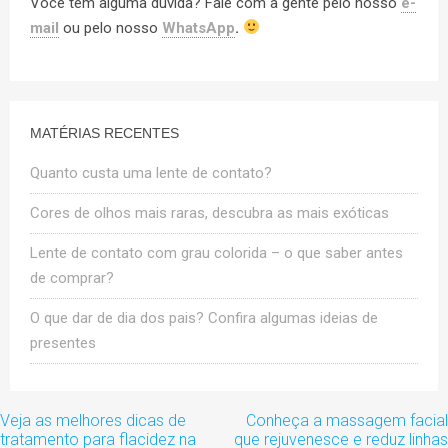
Você tem alguma dúvida? Fale com a gente pelo nosso
e-
mail
ou pelo nosso
WhatsApp
.
MATÉRIAS RECENTES
Quanto custa uma lente de contato?
Cores de olhos mais raras, descubra as mais exóticas
Lente de contato com grau colorida – o que saber antes
de comprar?
O que dar de dia dos pais? Confira algumas ideias de
presentes
Navegação
Veja as melhores dicas de
Conheça a massagem facial
de
tratamento para flacidez na
que rejuvenesce e reduz linhas