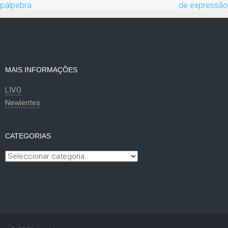
artigos
pálpebra
de expressão
MAIS INFORMAÇÕES
LIVO
Newlentes
CATEGORIAS
Categorias