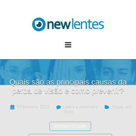
Blog NewLentes
Quais são as principais causas da
perda de visão e como prevenir?
9 Fevereiro, 2022
Leave a comment
Saúde dos
olhos
DOENÇA OCULAR