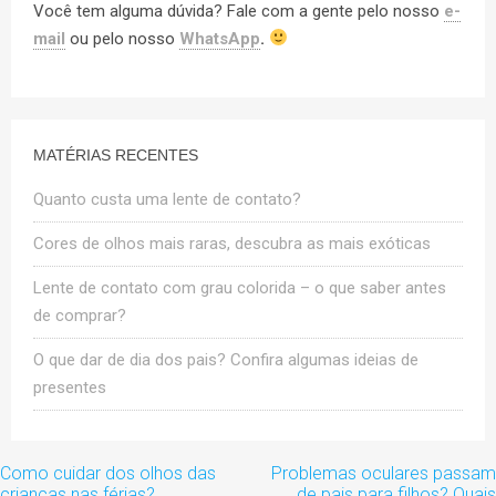
Você tem alguma dúvida? Fale com a gente pelo nosso
e-
mail
ou pelo nosso
WhatsApp
.
MATÉRIAS RECENTES
Quanto custa uma lente de contato?
Cores de olhos mais raras, descubra as mais exóticas
Lente de contato com grau colorida – o que saber antes
de comprar?
O que dar de dia dos pais? Confira algumas ideias de
presentes
Navegação
Como cuidar dos olhos das
Problemas oculares passam
de
crianças nas férias?
de pais para filhos? Quais