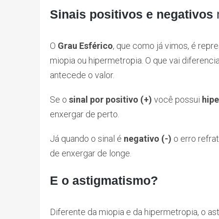
Sinais positivos e negativos
n
O
Grau Esférico
, que como já vimos, é repr
miopia ou hipermetropia. O que vai diferencia
antecede o valor.
Se o
sinal por positivo (+)
você possui
hip
enxergar de perto.
Já quando o sinal é
negativo (-)
o erro refra
de enxergar de longe.
E o astigmatismo?
Diferente da miopia e da hipermetropia, o as