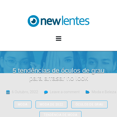
Blog NewLentes
5 tendências de óculos de grau
para arrasar no look
6 Outubro, 2022
Leave a comment
Moda e Beleza
MODA
MODA DE 2022
ÓCULOS DE GRAU
TENDÊNCIA DE MODA