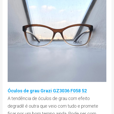
Óculos de grau Grazi GZ3036 F058 52
A tendência de óculos de grau com efeito
degradê é outra que veio com tudo e promete
ficar por um bom tempo ainda. Pode ser com