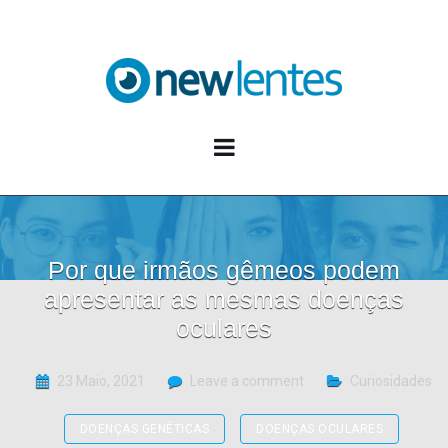
Blog NewLentes
Por que irmãos gêmeos podem
apresentar as mesmas doenças
oculares
23 Maio, 2021
Leave a comment
Curiosidades
DOENÇAS GENÉTICAS
DOENÇAS OCULARES