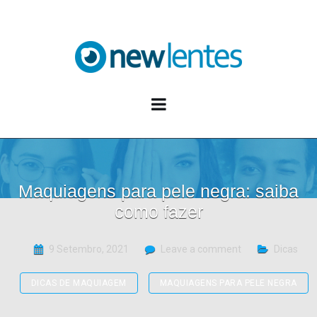
Blog NewLentes
Maquiagens para pele negra: saiba
como fazer
9 Setembro, 2021
Leave a comment
Dicas
DICAS DE MAQUIAGEM
MAQUIAGENS PARA PELE NEGRA