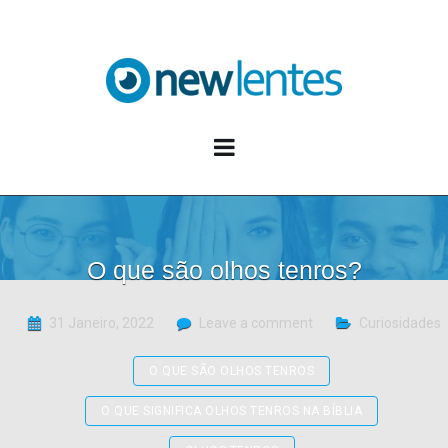
Blog NewLentes
O que são olhos tenros?
31 Janeiro, 2022
Leave a comment
Curiosidades
O QUE SÃO OLHOS TENROS
O QUE SIGNIFICA OLHOS TENROS NA BÍBLIA