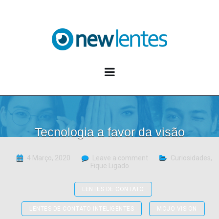
Blog NewLentes
Tecnologia a favor da visão
4 Março, 2020
Leave a comment
Curiosidades
,
Fique Ligado
LENTES DE CONTATO
LENTES DE CONTATO INTELIGENTES
MOJO VISION