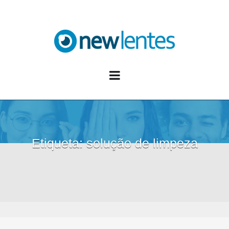
Blog NewLentes
Etiqueta:
solução de limpeza