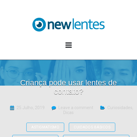
Blog NewLentes
Criança pode usar lentes de
contato?
25 Julho, 2019
Leave a comment
Curiosidades
,
Dicas
ASTIGMATISMO
CUIDADOS BÁSICOS